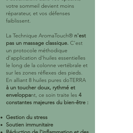
votre sommeil devient moins
réparateur, et vos défenses
faiblissent.
La Technique AromaTouch®
n'est
pas un massage classique.
C'est
un protocole méthodique
d'application d'huiles essentielles
le long de la colonne vertébrale et
sur les zones réflexes des pieds.
En alliant 8 huiles pures doTERRA
à un toucher doux, rythmé et
enveloppa
nt,
ce soin traite les
4
constantes majeures du bien-être :
Gestion du stress
Soutien immunitaire
Réduction de l'inflammation et des