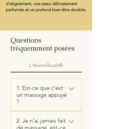
d'alignement, une peau délicatement
parfumée et un profond bien-être durable.
Questions
fréquemment posées
L'AromaTouch®
1. Est-ce que c'est
un massage appuyé
?
Non. C'est un toucher doux
2. Je n’ai jamais fait
et bienveillant. La puissance
de massage, est-ce
du soin réside dans la pureté