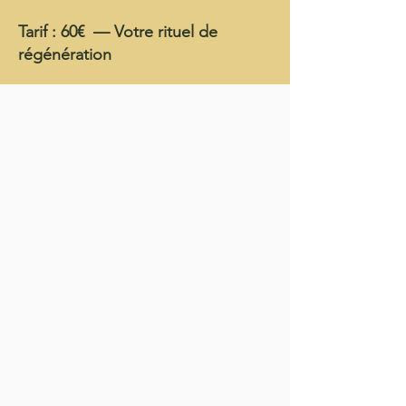
Tarif : 60€
— Votre rituel de
régénération