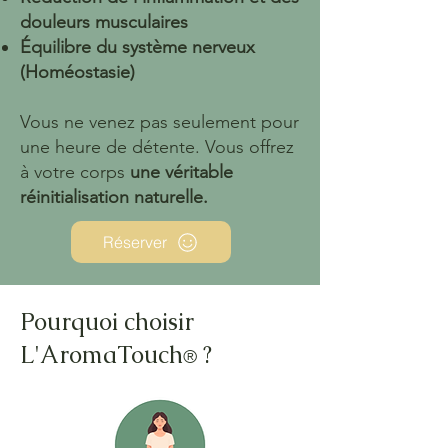
douleurs musculaires
Équilibre du système nerveux
(Homéostasie)
Vous ne venez pas seulement pour
une heure de détente. Vous offrez
à votre corps
une véritable
réinitialisation naturelle.
Réserver
Pourquoi choisir
L'AromaTouch
?
®