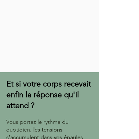
Et si votre corps recevait
enfin la réponse qu'il
attend ?
Vous portez le rythme du
quotidien,
les tensions
s'accumulent dans vos épaules
,