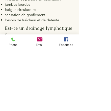
jambes lourdes
fatigue circulatoire
sensation de gonflement
besoin de fraîcheur et de détente
Est-ce un drainage lymphatique
?
Non, ce soin est un massage bien-être
Phone
Email
Facebook
inspiré de mouvements drainants doux.
Quelle tenue prévoir ?
Une tenue confortable.
Le soin se pratique sur table avec huile de
massage.
Parce que l’été est plus
agréable quand le corps se
sent léger