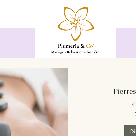
Pierre
4
75
euros
Ré