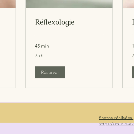
Réflexologie
45 min
1
75
7
75 €
7
euros
e
Réserver
Photos réalisées 
https://studio-ev