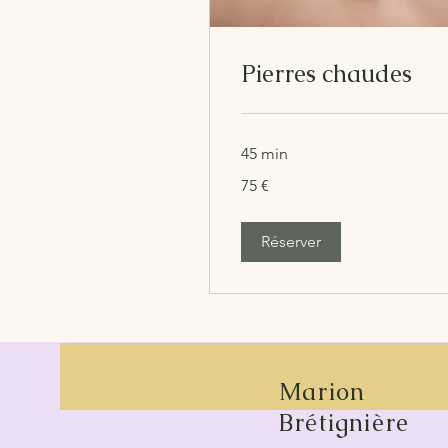
Pierres chaudes
45 min
75
75 €
euros
Réserver
Marion
Brétignière