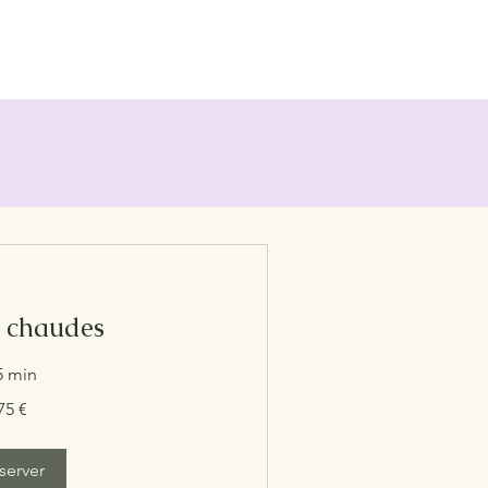
s chaudes
5 min
75 €
server